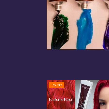
10
%
OFF