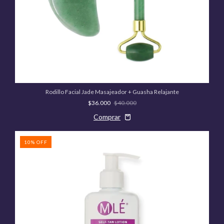
Rodillo Facial Jade Masajeador + Guasha Relajante
$36.000
$40.000
10
%
OFF