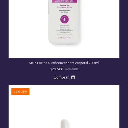
Malé Loción autobronceadora corporal 200 ml
$62.900
$69.900
11
%
OFF