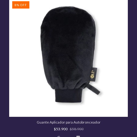
8
%
OFF
Guante Aplicador para Autobronceador
$53.900
$58.900