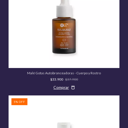
Malé Gotas Autobronceadoras - Cuerpo y Rostro
$33.900
$37.900
5
%
OFF