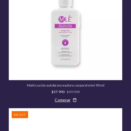
Malé Loción autobronceadora corporal mini 90 ml
$37.900
$39.900
8
%
OFF