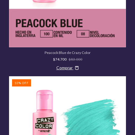
Peacock Blue de Crazy Color
$74.700
$83.000
Comprar
10
%
OFF