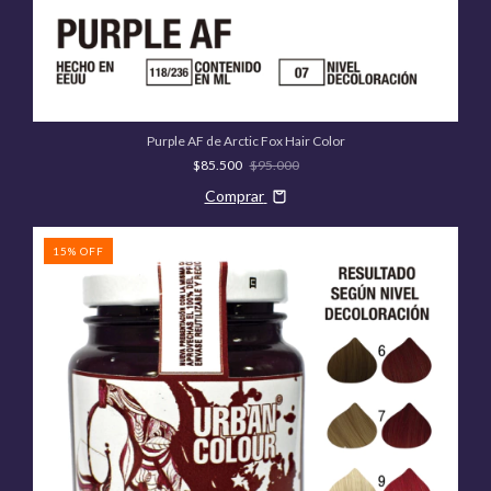
Purple AF de Arctic Fox Hair Color
$85.500
$95.000
Comprar
15
%
OFF