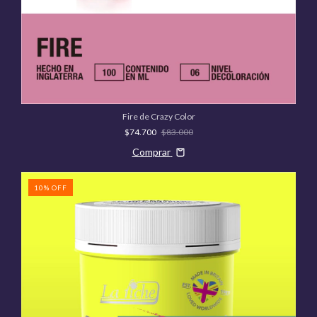
Fire de Crazy Color
$74.700
$83.000
Comprar
10
%
OFF