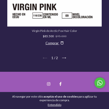
Virgin Pink de Arctic Fox Hair Color
$85.500
$95.000
Comprar
1
/
2
Inicio
Al navegar por este sitio
aceptás el uso de cookies
para agilizar tu
experiencia de compra.
Quiénes Somos
Entendido