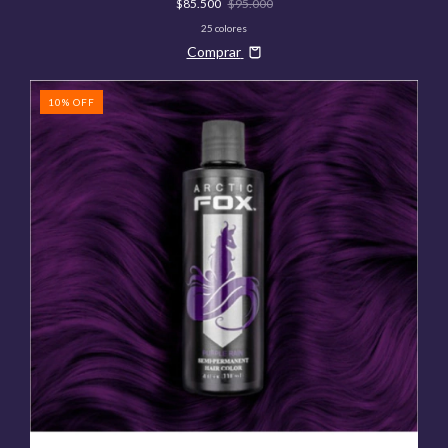
$85.500
$95.000
25 colores
Comprar
10
%
OFF