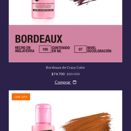
Bordeaux de Crazy Color
$74.700
$83.000
Comprar
10
%
OFF