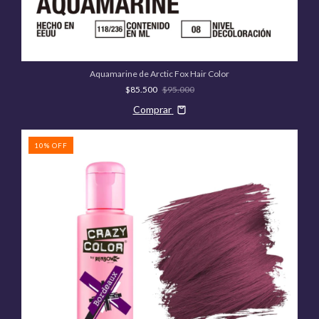
Aquamarine de Arctic Fox Hair Color
$85.500
$95.000
Comprar
10
%
OFF