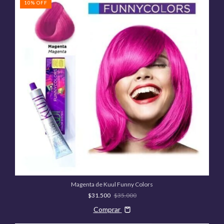
10
%
OFF
Magenta de Kuul Funny Colors
$31.500
$35.000
Comprar