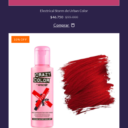
Electrical Storm de Urban Color
$46.750
$55.000
Comprar
10
%
OFF