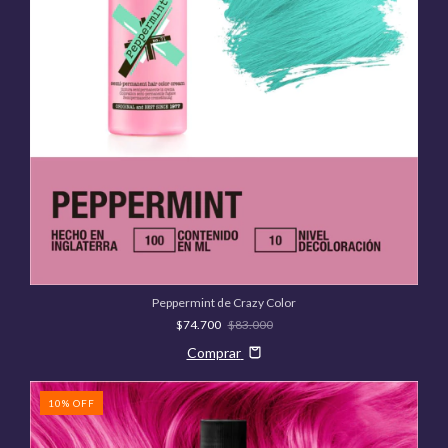
Peppermint de Crazy Color
$74.700
$83.000
Comprar
10
%
OFF